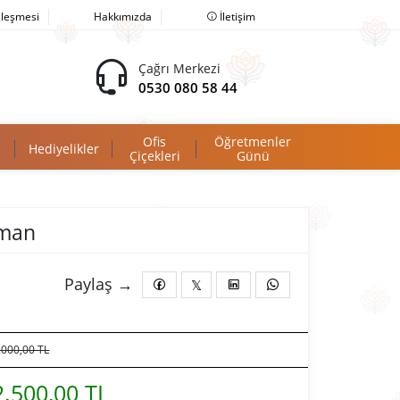
zleşmesi
Hakkımızda
İletişim
Çağrı Merkezi
0530 080 58 44
Ofis
Öğretmenler
Hediyelikler
Çiçekleri
Günü
jman
Paylaş →
.000,00 TL
2.500,00 TL