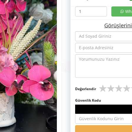
Wha
Görüşlerin
★
★
★
★
Değerlendir
Güvenlik Kodu