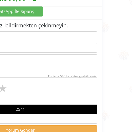
tsApp İle Sipariş
izi bildirmekten çekinmeyin.
En fazla 500 karakter girebilirsiniz.
★
2541
Yorum Gönder