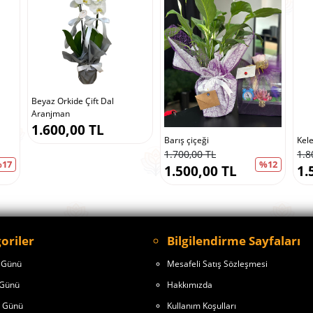
Beyaz Orkide Çift Dal
Aranjman
1.600,00 TL
Barış çiçeği
Kel
1.700,00 TL
1.8
17
%12
1.500,00 TL
1.
oriler
Bilgilendirme Sayfaları
 Günü
Mesafeli Satış Sözleşmesi
Günü
Hakkımızda
r Günü
Kullanım Koşulları