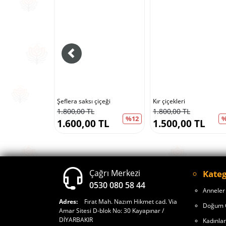
Şeflera saksı çiçeği
Kır çiçekleri
1.800,00 TL
1.800,00 TL
%12
%
1.600,00 TL
1.500,00 TL
Çağrı Merkezi
Kateg
0530 080 58 44
Anneler
Adres:
Fırat Mah. Nazım Hikmet cad. Via
Doğum 
Amar Sitesi D-blok No: 30 Kayapınar /
DİYARBAKIR
Kadınla