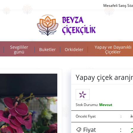
Mesafeli Satış Sö
Sevgililer
Yapay ve Dayanıklı
Buketler
Orkideler
günü
Çiçekler
Yapay çiçek aran
Stok Durumu:
Mevcut
Önceki Fiyat
:
3
Fiyat
: