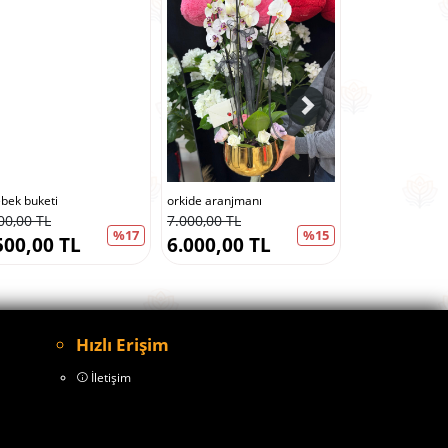
ebek buketi
orkide aranjmanı
buket ve çikolat
00,00 TL
7.000,00 TL
5.000,00 TL
%17
%15
500,00 TL
6.000,00 TL
4.500,00 
Hızlı Erişim
İletişim