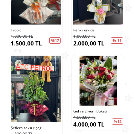
Tropic
Renkli orkide
1.800,00 TL
1.800,00 TL
%17
%-11
1.500,00 TL
2.000,00 TL
Gül ve Lilyum Buketi
4.500,00 TL
%12
4.000,00 TL
Şeflera saksı çiçeği
1.800,00 TL