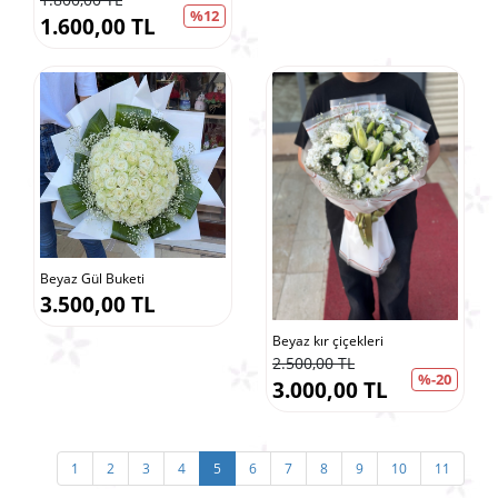
%12
1.600,00 TL
Beyaz Gül Buketi
3.500,00 TL
Beyaz kır çiçekleri
2.500,00 TL
%-20
3.000,00 TL
1
2
3
4
5
6
7
8
9
10
11